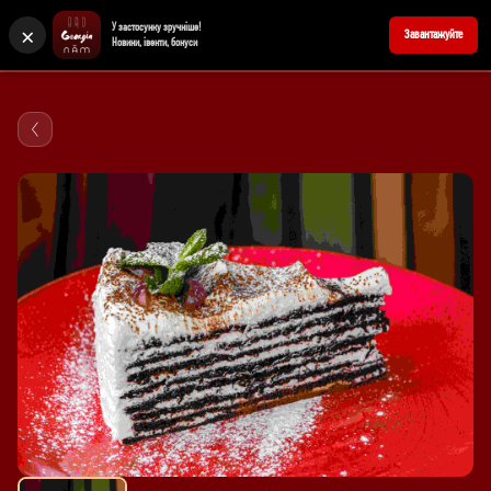
×
У застосунку зручніше!
+380676902727
Забронювати стіл
Завантажуйте
Новини, івенти, бонуси