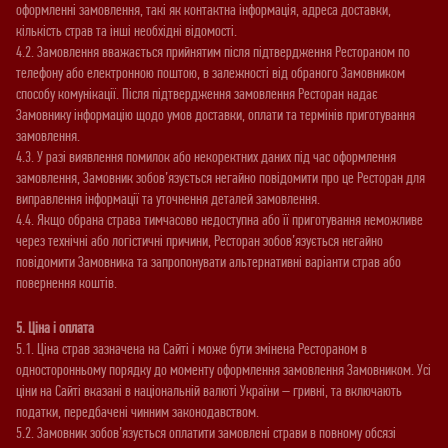
оформленні замовлення, такі як контактна інформація, адреса доставки,
кількість страв та інші необхідні відомості.
4.2. Замовлення вважається прийнятим після підтвердження Рестораном по
телефону або електронною поштою, в залежності від обраного Замовником
способу комунікації. Після підтвердження замовлення Ресторан надає
Замовнику інформацію щодо умов доставки, оплати та термінів приготування
замовлення.
4.3. У разі виявлення помилок або некоректних даних під час оформлення
замовлення, Замовник зобов’язується негайно повідомити про це Ресторан для
виправлення інформації та уточнення деталей замовлення.
4.4. Якщо обрана страва тимчасово недоступна або її приготування неможливе
через технічні або логістичні причини, Ресторан зобов’язується негайно
повідомити Замовника та запропонувати альтернативні варіанти страв або
повернення коштів.
5. Ціна і оплата
5.1. Ціна страв зазначена на Сайті і може бути змінена Рестораном в
односторонньому порядку до моменту оформлення замовлення Замовником. Усі
ціни на Сайті вказані в національній валюті України – гривні, та включають
податки, передбачені чинним законодавством.
5.2. Замовник зобов’язується оплатити замовлені страви в повному обсязі