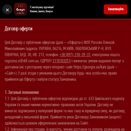
×
У застосунку зручніше!
+380676902727
Забронювати стіл
Завантажуйте
Новини, івенти, бонуси
Договір оферти
Цей Договір є публічною офертою (далі – «Оферта») ФОП Рогозін Олексій
Миколайович (адреса: УКРАЇНА, 04214, М.КИЇВ, ОБОЛОНСЬКИЙ Р-Н, ВУЛ.
ПІВНІЧНА, БУД. 30, КВ. 213, телефон:
+38 (097)-318-39-31
, електронна пошта:
rogozina.o@shf.com.ua, ЄДРПОУ
2110103251
) і визначає умови надання послуг з
доставки їжі з ресторану через інтернет-сайт https://georgia.ua/kyiv (далі –
«Сайт»). У разі згоди з умовами цього Договору будь-яка особа має право
прийняти цю Оферту і набути статусу Замовника.
1. Загальні положення
1.1. Цей Договір є публічною офертою відповідно до ст. 633 Цивільного кодексу
України та інших чинних нормативно-правових актів України. Договір не
вимагає підписання у паперовій формі та має таку ж юридичну силу, як договір,
укладений у письмовій формі. Прийняття умов Договору Замовником (акцепт)
здійснюється шляхом оформлення замовлення на Сайті.
1.2. Інформація про страви, їх вартість, умови доставки та оплати, розміщена на