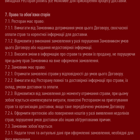
випадках Ресторан робить усе можливе для прискорення процесу доставки.
7. Права та обов’язки сторін
7.1. Ресторан має право:
7.1.1. Вимагати від Замовника дотримання умов цього Договору, своєчасної
оплати страв та коректної інформації для доставки.
7.1.2. Відмовити у виконанні замовлення у разі порушення Замовником умов
цього Договору або надання недостовірної інформації.
7.1.3. Вносити зміни в інформацію про страви та умови їх продажу, не порушуючи
при цьому прав Замовника на вже оформлені замовлення.
7.2. Замовник має право:
7.2.1. Отримати замовлені страви у відповідності до умов цього Договору.
7.2.2. Вимагати від Ресторану повної та достовірної інформації про страви, їх
склад, умови доставки та оплати.
7.2.3. Відмовитися від замовлення до моменту отримання страви, при цьому
зобов’язується компенсувати витрати, понесені Рестораном на приготування
страв та організацію доставки, якщо таке передбачено умовами Договору.
7.2.4. Оформити претензію або повернення коштів у разі виявлення недоліків
страв, порушення умов доставки або інших обґрунтованих причин.
7.3. Замовник зобов’язується:
7.3.1. Надати точні та актуальні дані при оформленні замовлення, необхідні для
його виконання.