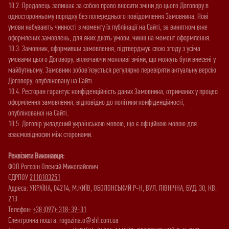
10.2. Продавець залишає за собою право вносити зміни до цього Договору в
односторонньому порядку без попереднього повідомлення Замовника. Нові
умови набувають чинності з моменту їх публікації на Сайті, за винятком вже
оформлених замовлень, для яких діють умови, чинні на момент оформлення.
10.3. Замовник, оформивши замовлення, підтверджує свою згоду з усіма
умовами цього Договору, включаючи можливі зміни, що можуть бути внесені у
майбутньому. Замовник зобов’язується регулярно перевіряти актуальну версію
Договору, опубліковану на Сайті.
10.4. Ресторан гарантує конфіденційність даних Замовника, отриманих у процесі
оформлення замовлення, відповідно до політики конфіденційності,
опублікованої на Сайті.
10.5. Договір укладений українською мовою, що є офіційною мовою для
взаємовідносин між сторонами.
Реквізити Виконавця:
ФОП Рогозін Олексій Миколайович
ЄДРПОУ
2110103251
Адреса: УКРАЇНА, 04214, М.КИЇВ, ОБОЛОНСЬКИЙ Р-Н, ВУЛ. ПІВНІЧНА, БУД. 30, КВ.
213
Телефон:
+38 (097)-318-39-31
Електронна пошта: rogozina.o@shf.com.ua