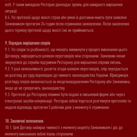
осіб. У таких випадках Ресторан докладає зусиль для швидкого вирішення
ситуації.
8.4. Усі претензії щодо якості страв або умов їх доставки мають бути заявлені
Замовником протягом 24 годин після отримання замовлення. Після закінчення
цього терміну претензії щодо якості їжі не приймаються.
9. Порядок вирішення спорів
9.1. Усі спори та розбіжності, що можуть виникнути у процесі виконання цього
Договору, вирішуються шляхом переговорів між сторонами. Замовник може
звернутися до служби підтримки Ресторану для вирішення спірних питань.
9.2. У разі неможливості досягти згоди шляхом переговорів, спір передається
на розгляд до суду відповідно до чинного законодавства України. Юрисдикція
розгляду спорів визначається за місцезнаходженням Ресторану або Замовника,
якщо це не суперечить законодавству.
9.3. Претензії до Ресторану повинні бути подані в письмовій формі або через
електронні засоби комунікації. Ресторан зобов’язується розглянути претензію та
надати відповідь протягом 5 робочих днів з моменту її отримання.
10. Заключні положення
10.1. Цей Договір набирає чинності з моменту акцепту Замовником і діє до
моменту виконання зобов’язань сторонами.