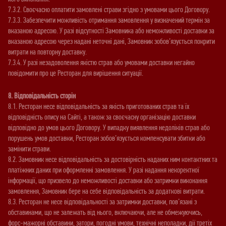
7.3.2. Своєчасно оплатити замовлені страви згідно з умовами цього Договору.
7.3.3. Забезпечити можливість отримання замовлення у визначений термін за
вказаною адресою. У разі відсутності Замовника або неможливості доставки за
вказаною адресою через надані неточні дані, Замовник зобов’язується покрити
витрати на повторну доставку.
7.3.4. У разі незадоволення якістю страв або умовами доставки негайно
повідомити про це Ресторан для вирішення ситуації.
8. Відповідальність сторін
8.1. Ресторан несе відповідальність за якість приготованих страв та їх
відповідність опису на Сайті, а також за своєчасну організацію доставки
відповідно до умов цього Договору. У випадку виявлення недоліків страв або
порушень умов доставки, Ресторан зобов’язується компенсувати збитки або
замінити страви.
8.2. Замовник несе відповідальність за достовірність наданих ним контактних та
платіжних даних при оформленні замовлення. У разі надання некоректної
інформації, що призвело до неможливості доставки або затримки виконання
замовлення, Замовник бере на себе відповідальність за додаткові витрати.
8.3. Ресторан не несе відповідальності за затримки доставки, пов’язані з
обставинами, що не залежать від нього, включаючи, але не обмежуючись,
форс-мажорні обставини, затори, погодні умови, технічні неполадки, дії третіх