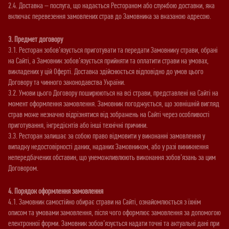
2.4. Доставка – послуга, що надається Рестораном або службою доставки, яка
включає перевезення замовлених страв до Замовника за вказаною адресою.
3. Предмет договору
3.1. Ресторан зобов’язується приготувати та передати Замовнику страви, обрані
на Сайті, а Замовник зобов’язується прийняти та оплатити страви на умовах,
викладених у цій Оферті. Доставка здійснюється відповідно до умов цього
Договору та чинного законодавства України.
3.2. Умови цього Договору поширюються на всі страви, представлені на Сайті на
момент оформлення замовлення. Замовник погоджується, що зовнішній вигляд
страв може незначно відрізнятися від зображень на Сайті через особливості
приготування, інгредієнтів або інші технічні причини.
3.3. Ресторан залишає за собою право відмовити у виконанні замовлення у
випадку недостовірності даних, наданих Замовником, або у разі виникнення
непередбачених обставин, що унеможливлюють виконання зобов’язань за цим
Договором.
4. Порядок оформлення замовлення
4.1. Замовник самостійно обирає страви на Сайті, ознайомлюється з їхнім
описом та умовами замовлення, після чого оформлює замовлення за допомогою
електронної форми. Замовник зобов’язується надати точні та актуальні дані при