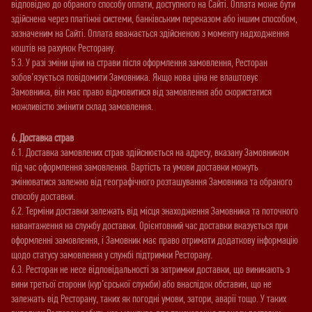
відповідно до обраного способу оплати, доступного на Сайті. Оплата може бути
здійснена через платіжні системи, банківським переказом або іншим способом,
зазначеним на Сайті. Оплата вважається здійсненою з моменту надходження
коштів на рахунок Ресторану.
5.3. У разі зміни ціни на страви після оформлення замовлення, Ресторан
зобов’язується повідомити Замовника. Якщо нова ціна не влаштовує
Замовника, він має право відмовитися від замовлення або скористатися
можливістю змінити склад замовлення.
6. Доставка страв
6.1. Доставка замовлених страв здійснюється на адресу, вказану Замовником
під час оформлення замовлення. Вартість та умови доставки можуть
змінюватися залежно від географічного розташування Замовника та обраного
способу доставки.
6.2. Терміни доставки залежать від місця знаходження Замовника та поточного
навантаження на службу доставки. Орієнтовний час доставки вказується при
оформленні замовлення, і Замовник має право отримати додаткову інформацію
щодо статусу замовлення у службі підтримки Ресторану.
6.3. Ресторан не несе відповідальності за затримки доставки, що виникають з
вини третьої сторони (кур’єрської служби) або внаслідок обставин, що не
залежать від Ресторану, таких як погодні умови, затори, аварії тощо. У таких