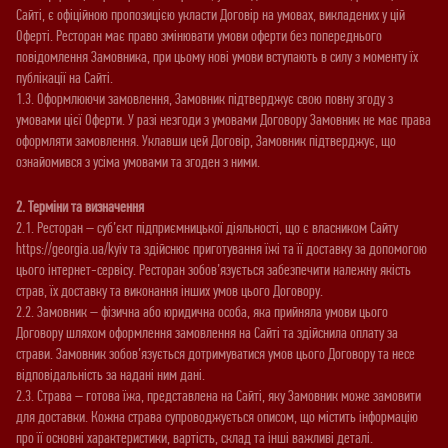
Сайті, є офіційною пропозицією укласти Договір на умовах, викладених у цій
Оферті. Ресторан має право змінювати умови оферти без попереднього
повідомлення Замовника, при цьому нові умови вступають в силу з моменту їх
публікації на Сайті.
1.3. Оформлюючи замовлення, Замовник підтверджує свою повну згоду з
умовами цієї Оферти. У разі незгоди з умовами Договору Замовник не має права
оформляти замовлення. Уклавши цей Договір, Замовник підтверджує, що
ознайомився з усіма умовами та згоден з ними.
2. Терміни та визначення
2.1. Ресторан – суб’єкт підприємницької діяльності, що є власником Сайту
https://georgia.ua/kyiv та здійснює приготування їжі та її доставку за допомогою
цього інтернет-сервісу. Ресторан зобов’язується забезпечити належну якість
страв, їх доставку та виконання інших умов цього Договору.
2.2. Замовник – фізична або юридична особа, яка прийняла умови цього
Договору шляхом оформлення замовлення на Сайті та здійснила оплату за
страви. Замовник зобов’язується дотримуватися умов цього Договору та несе
відповідальність за надані ним дані.
2.3. Страва – готова їжа, представлена на Сайті, яку Замовник може замовити
для доставки. Кожна страва супроводжується описом, що містить інформацію
про її основні характеристики, вартість, склад та інші важливі деталі.