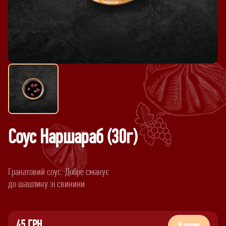
Соус Наршараб (30г)
Гранатовий соус. Добре смакує
45 ГРН
В кошик