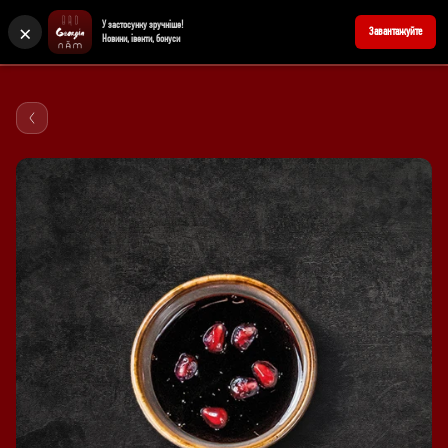
×
У застосунку зручніше!
+380676902727
Забронювати стіл
Завантажуйте
Новини, івенти, бонуси