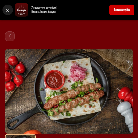
×
У застосунку зручніше!
+380676902727
Reserve a table
Завантажуйте
Новини, івенти, бонуси