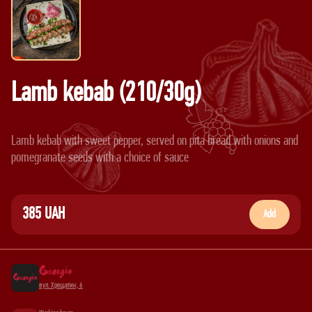
Lamb kebab (210/30g)
Lamb kebab with sweet pepper, served on pita bread with onions and
385 UAH
Add
вул. Хрещатик, 6